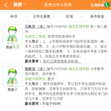
襄樊
襄樊大学生家教
科目
大学生家教
区域
条件筛选
王教员 （女）
编号JY30761
湖北文理学院
初一初二数
学,
在校大二学生
,
管理学院地理科学
个人简介：
1、上学期间虽然学习刻苦但是成绩一般，
0.5
算不上优秀。 2、从小对数学都比较感兴趣。 3、做过
教龄
一段时间初三数学的家教。 4、目前在做中考复习资料
的校对。 5、目前正在考教师资格证。
薪水要求：
执行王牌家教薪水标准。
陈教员 （女）
编号JY37645
湖北文理学院
小学数学、
初中数学、高中数学、
在校大四学生
,
数学
个人简介：
教学经验两年，带过初中学生成绩均有提
2
高，因材施教，没有学不好的学生，只有学习方法不对
教龄
的学生，教学特点是根据学生学习情况特点制定专门的
学习方案，培养学习习惯
薪水要求：
不低于65/时