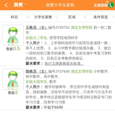
襄樊
襄樊大学生家教
科目
大学生家教
区域
条件筛选
王教员 （女）
编号JY30761
湖北文理学院
初一初二数
学,
在校大二学生
,
管理学院地理科学
个人简介：
1、上学期间虽然学习刻苦但是成绩一般，
0.5
算不上优秀。 2、从小对数学都比较感兴趣。 3、做过
教龄
一段时间初三数学的家教。 4、目前在做中考复习资料
的校对。 5、目前正在考教师资格证。
薪水要求：
执行王牌家教薪水标准。
陈教员 （女）
编号JY37645
湖北文理学院
小学数学、
初中数学、高中数学、
在校大四学生
,
数学
个人简介：
教学经验两年，带过初中学生成绩均有提
2
高，因材施教，没有学不好的学生，只有学习方法不对
教龄
的学生，教学特点是根据学生学习情况特点制定专门的
学习方案，培养学习习惯
薪水要求：
不低于65/时